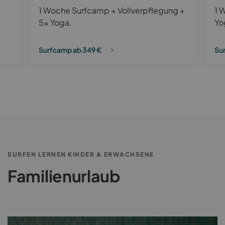
1 Woche Surfcamp + Vollverpflegung +
1 
5x Yoga.
Yo
Surfcamp ab 349 €
Su
SURFEN LERNEN KINDER & ERWACHSENE
Familienurlaub