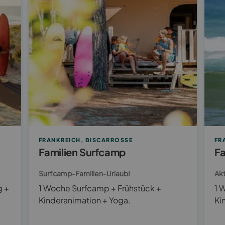
FRANKREICH, BISCARROSSE
FR
Familien Surfcamp
Fa
Surfcamp-Familien-Urlaub!
Akt
g +
1 Woche Surfcamp + Frühstück +
1 
Kinderanimation + Yoga.
Ki