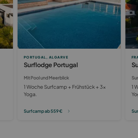
PORTUGAL, ALGARVE
FR
Surflodge Portugal
Su
Mit Pool und Meerblick
Sur
1 Woche Surfcamp + Frühstück + 3x
1 
Yoga.
Yo
Surfcamp ab 559 €
Su