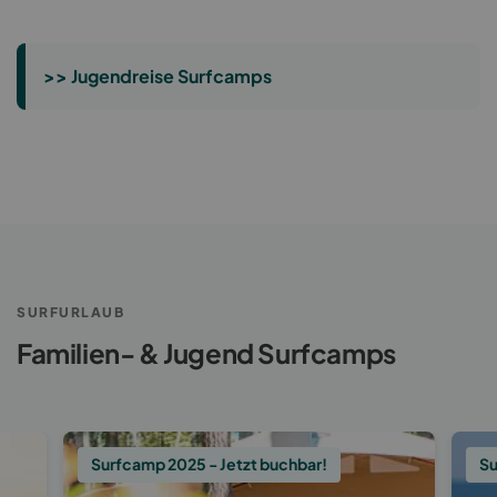
>> Jugendreise Surfcamps
SURFURLAUB
Familien- & Jugend Surfcamps
Surfcamp 2025 - Jetzt buchbar!
Su