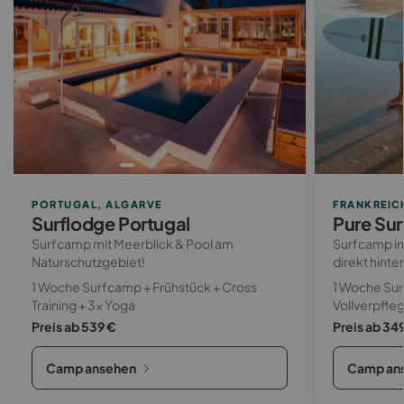
PORTUGAL, ALGARVE
FRANKREIC
Surflodge Portugal
Pure Su
Surfcamp mit Meerblick & Pool am
Surfcamp i
Naturschutzgebiet!
direkt hinte
1 Woche Surfcamp + Frühstück + Cross
1 Woche Sur
Training + 3x Yoga
Vollverpfle
Preis ab 539 €
Preis ab 34
Camp ansehen
Camp an