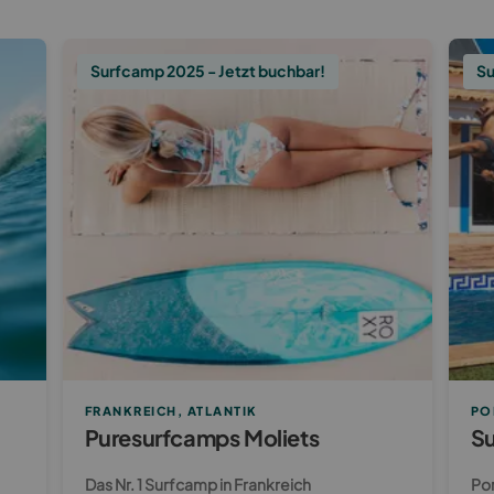
Surfcamp 2025 - Jetzt buchbar!
Su
FRANKREICH, ATLANTIK
PO
Puresurfcamps Moliets
Su
Das Nr. 1 Surfcamp in Frankreich
Por