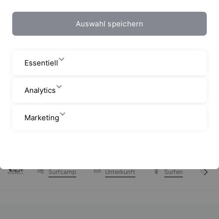
Auswahl speichern
Essentiell
Analytics
Marketing
Startseite
Surfcamps
Surfcamps Marokko
Sea Vi
Surfcamp
Unterkunft
Surfen
P