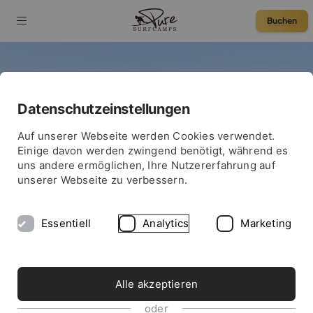
Buchen
Datenschutzeinstellungen
4,5
Auf unserer Webseite werden Cookies verwendet.
SURFEN UND WOHNEN AM BANANA BEACH
Einige davon werden zwingend benötigt, während es
Sea View Surfcamp
uns andere ermöglichen, Ihre Nutzererfahrung auf
unserer Webseite zu verbessern.
Marokko
Essentiell
Analytics
Marketing
Alle akzeptieren
oder