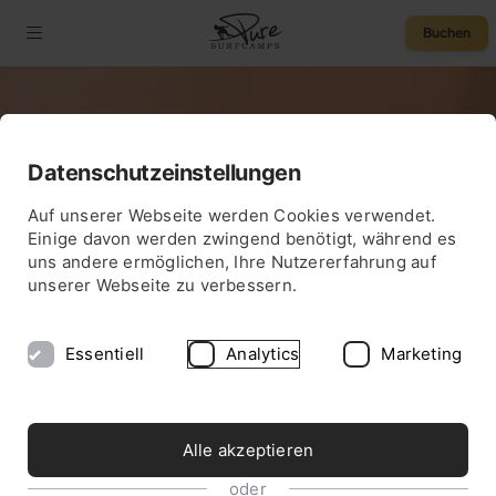
Buchen
Datenschutzeinstellungen
5,0
Auf unserer Webseite werden Cookies verwendet.
DAS NR. 1 SURFCAMP IN FRANKREICH
Einige davon werden zwingend benötigt, während es
Pure Surfcamp
uns andere ermöglichen, Ihre Nutzererfahrung auf
unserer Webseite zu verbessern.
Moliets
Essentiell
Analytics
Marketing
Alle akzeptieren
oder