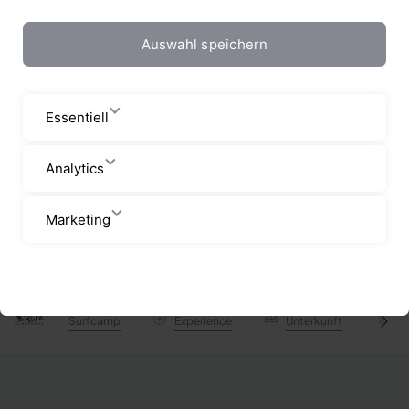
Auswahl speichern
Essentiell
Analytics
Marketing
Startseite
Surfcamps
Surfcamps Frankreich
Pure 
Surfcamp
Experience
Unterkunft
Su