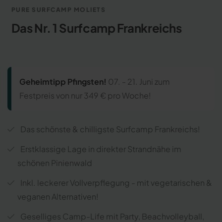
PURE SURFCAMP MOLIETS
Das Nr. 1 Surfcamp Frankreichs
Geheimtipp Pfingsten!
07. - 21. Juni zum
Festpreis von nur
349 € pro Woche!
Das schönste & chilligste Surfcamp Frankreichs!
Erstklassige Lage in direkter Strandnähe im
schönen Pinienwald
Inkl. leckerer Vollverpflegung - mit vegetarischen &
veganen Alternativen!
Geselliges Camp-Life mit Party, Beachvolleyball,