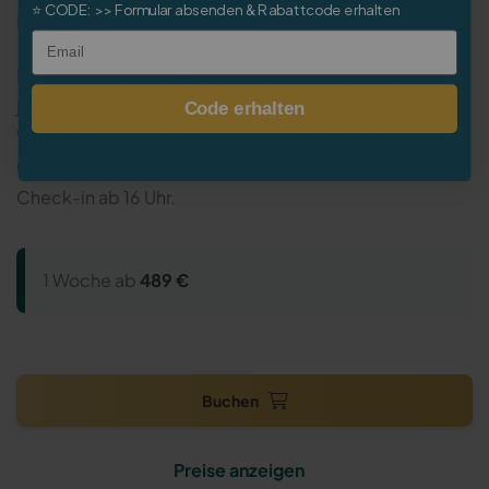
⭐
CODE:
>> Formular absenden & Rabattcode erhalten
buchen.
Email
Bitte beachtet, dass bei der 5er- & 6er-Belegung
jeweils 2 Personen auf der Ausziehcouch im
Code erhalten
Wohnbereich schlafen. Bettwäsche, Besteck &
Geschirr sind vorhanden. Bitte bringt Handtücher mit.
Check-in ab 16 Uhr.
1 Woche ab
489 €
Buchen
Preise anzeigen