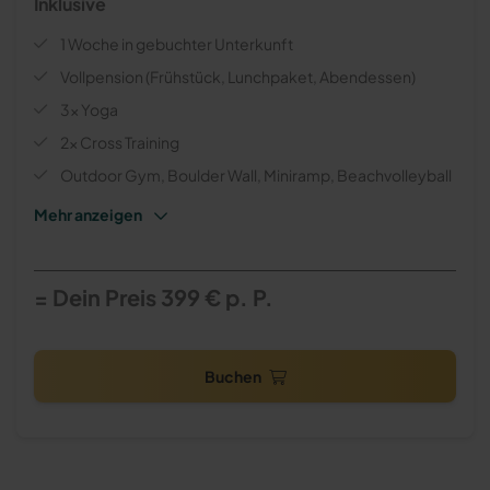
Inklusive
1 Woche in gebuchter Unterkunft
Vollpension (Frühstück, Lunchpaket, Abendessen)
3x Yoga
2x Cross Training
Outdoor Gym, Boulder Wall, Miniramp, Beachvolleyball
Getränke zum Essen (Tee, Wasser, Kaffee)
Long- & Skateboard Verleih
= Dein Preis 399 € p. P.
Reiseveranstalter-, Surfschul-, Insolvenz-
Haftpflichtvers.
Buchen